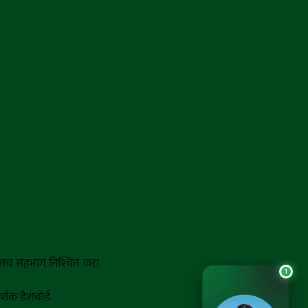
च सहभाग निश्चित करा
दर्शक डैशबोर्ड