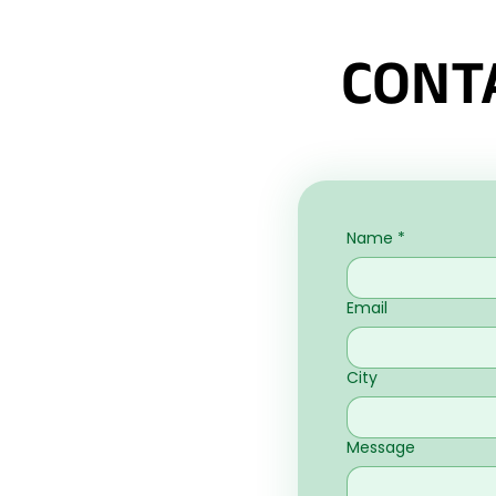
CONT
Name
*
Email
City
Message