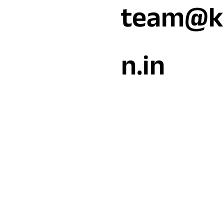
team@k
n.in