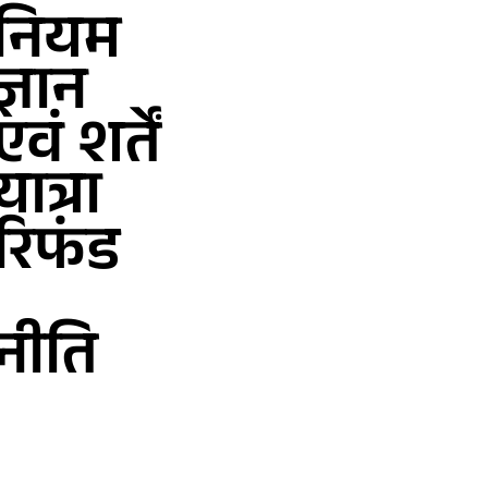
नियम
ज्ञान
एवं शर्तें
यात्रा
रिफंड
नीति