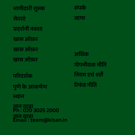
संपर्क
भागीदारी शुल्क
जागर
सेवाएं
प्रदर्शनी नक्शा
खास ऑफ़र
खास ऑफ़र
अधिक
खास ऑफ़र
गोपनीयता नीति
नियम एवं शर्तें
परिदर्शक
रिफंड नीति
पुणे के आकर्षण
स्थान
ज्ञान यात्रा
Ph : 020 3025 2000
ज्ञान यात्रा
Email : team@kisan.in