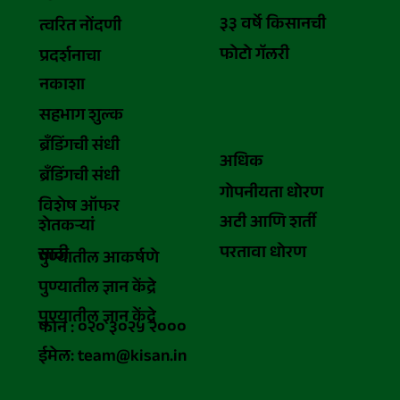
३३ वर्षे किसानची
त्वरित नोंदणी
फोटो गॅलरी
प्रदर्शनाचा
नकाशा
सहभाग शुल्क
ब्रँडिंगची संधी
अधिक
ब्रँडिंगची संधी
गोपनीयता धोरण
विशेष ऑफर
अटी आणि शर्ती
शेतकऱ्यां
परतावा धोरण
साठी
पुण्यातील आकर्षणे
पुण्यातील ज्ञान केंद्रे
पुण्यातील ज्ञान केंद्रे
फोन : ०२० ३०२५ २०००
ईमेल: team@kisan.in